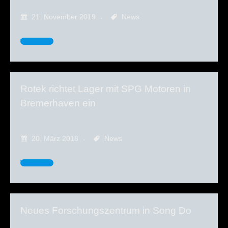
21. November 2019
News
Weiterlesen
Rotek richtet Lager mit SPG Motoren in
Bremerhaven ein
20. März 2018
News
Weiterlesen
Neues Forschungszentrum in Song Do